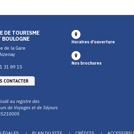
E DE TOURISME
T BOULOGNE
Horaires d’ouverture
e de la Gare
Aizenay
Nos brochures
1 31 89 15
S CONTACTER
culé au registre des
urs de Voyages et de Séjours
85210005
LÉGALES
PLAN DU SITE
CRÉDITS
ACCESSIBIL