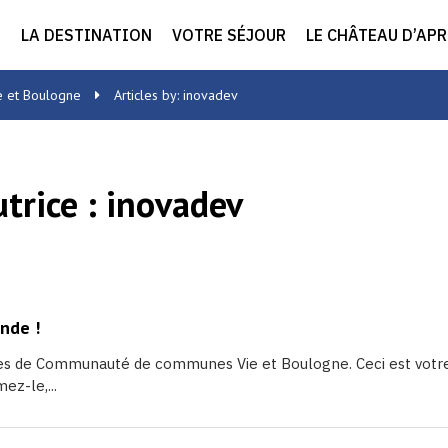
LA DESTINATION
VOTRE SÉJOUR
LE CHÂTEAU D’AP
e et Boulogne
Articles by: inovadev
trice :
inovadev
nde !
tes de Communauté de communes Vie et Boulogne. Ceci est votre 
ez-le,...