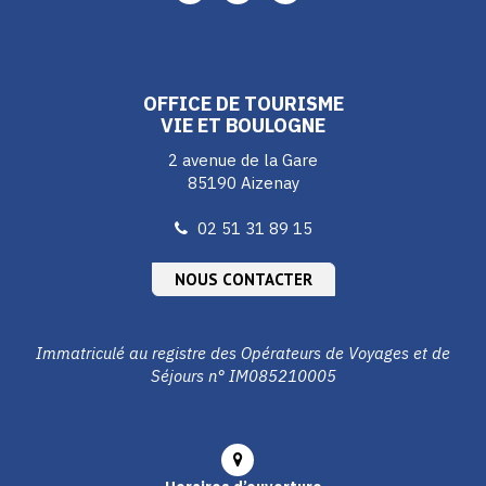
vers
vers
vers
le
le
le
compte
compte
compte
Facebook
Instagram
Youtube
OFFICE DE TOURISME
VIE ET BOULOGNE
2 avenue de la Gare
85190 Aizenay
02 51 31 89 15
NOUS CONTACTER
Immatriculé au registre des Opérateurs de Voyages et de
Séjours n° IM085210005