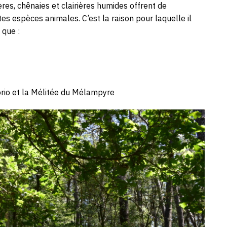
res, chênaies et clairières humides offrent de
aux alentours !
res. Il émet une sorte
es espèces animales. C’est la raison pour laquelle il
qui évoque le son d’un
 Autre particularité du
 que :
 en claquant des ailes
devant la femelle mais
er à un autre mâle qu’ici,
e !
io et la Mélitée du Mélampyre