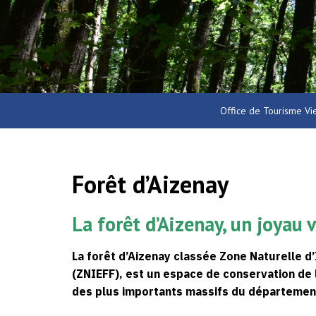
Office de Tourisme Vi
Forêt d’Aizenay
La forêt d’Aizenay, un joyau 
une famille croisée dans la forêt
Jean-Paul
Touriste
Bénévole de l’ass
La forêt d’Aizenay classée Zone Naturelle d’
Naturalistes Ven
(ZNIEFF), est un espace de conservation de 
des plus importants massifs du départemen
Si l’on est patient, on peut même
L’engouleven
observer des chevreuils dans les prairies
bien particulier, 