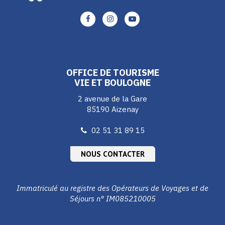
Lien
Lien
Lien
vers
vers
vers
le
le
le
compte
compte
compte
Facebook
Instagram
Youtube
OFFICE DE TOURISME
VIE ET BOULOGNE
2 avenue de la Gare
85190 Aizenay
02 51 31 89 15
NOUS CONTACTER
Immatriculé au registre des Opérateurs de Voyages et de
Séjours n° IM085210005