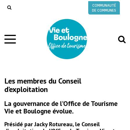
Gestion des traceurs
COMMUNAUTÉ
RECHERCHE
DE COMMUNES
A
Aller
à
à
la
l
navigation
r
Les membres du Conseil
d’exploitation
La gouvernance de l’Office de Tourisme
Vie et Boulogne évolue.
Présidé par Jacky Rotureau, le Conseil