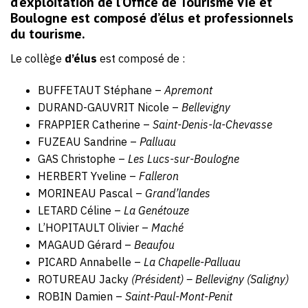
d’exploitation de l’Office de Tourisme Vie et
Boulogne est composé d’élus et professionnels
du tourisme.
Le collège
d’élus
est composé de :
BUFFETAUT Stéphane –
Apremont
DURAND-GAUVRIT Nicole –
Bellevigny
FRAPPIER Catherine –
Saint-Denis-la-Chevasse
FUZEAU Sandrine –
Palluau
GAS Christophe –
Les Lucs-sur-Boulogne
HERBERT Yveline –
Falleron
MORINEAU Pascal –
Grand’landes
LETARD Céline –
La Genétouze
L’HOPITAULT Olivier –
Maché
MAGAUD Gérard –
Beaufou
PICARD Annabelle –
La Chapelle-Palluau
ROTUREAU Jacky
(Président) – Bellevigny (Saligny)
ROBIN Damien –
Saint-Paul-Mont-Penit