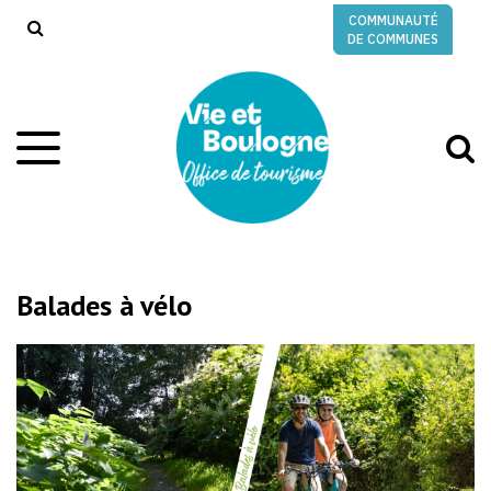
Gestion des traceurs
COMMUNAUTÉ
RECHERCHE
DE COMMUNES
A
Aller
à
à
la
l
navigation
r
Balades à vélo