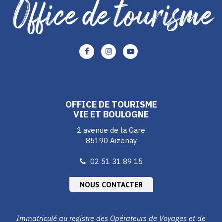
Lien
Lien
Lien
vers
vers
vers
le
le
le
compte
compte
compte
Facebook
Instagram
Youtube
OFFICE DE TOURISME
VIE ET BOULOGNE
2 avenue de la Gare
85190 Aizenay
02 51 31 89 15
NOUS CONTACTER
Immatriculé au registre des Opérateurs de Voyages et de