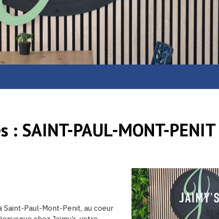
s :
SAINT-PAUL-MONT-PENIT
à Saint-Paul-Mont-Penit, au coeur
ienvenue chez Jaimy’s, votre