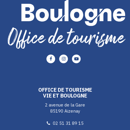
Lien
Lien
Lien
vers
vers
vers
le
le
le
compte
compte
compte
Facebook
Instagram
Youtube
OFFICE DE TOURISME
VIE ET BOULOGNE
2 avenue de la Gare
85190 Aizenay
02 51 31 89 15