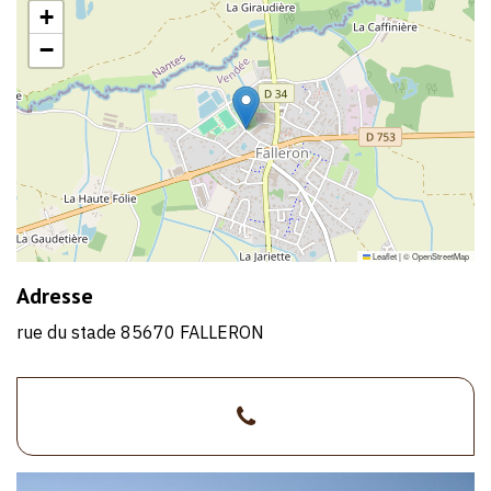
+
−
Leaflet
|
©
OpenStreetMap
Adresse
rue du stade 85670 FALLERON
>02
51
35