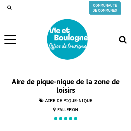
Gestion des traceurs
COMMUNAUTÉ
RECHERCHE
DE COMMUNES
A
Aller
à
à
la
l
navigation
r
Aire de pique-nique de la zone de
loisirs
AIRE DE PIQUE-NIQUE
FALLERON