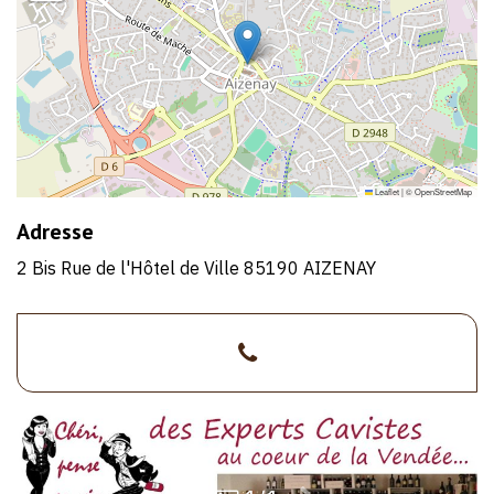
Leaflet
|
©
OpenStreetMap
Adresse
2 Bis Rue de l'Hôtel de Ville 85190 AIZENAY
>02
28
15
72