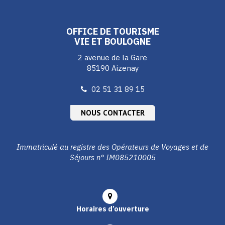
compte
compte
compte
Facebook
Instagram
Youtube
OFFICE DE TOURISME
VIE ET BOULOGNE
2 avenue de la Gare
85190 Aizenay
02 51 31 89 15
NOUS CONTACTER
Immatriculé au registre des Opérateurs de Voyages et de
Séjours n° IM085210005
Horaires d’ouverture