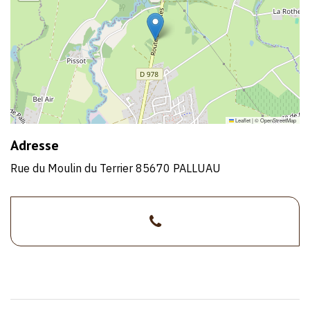
Leaflet
|
©
OpenStreetMap
Adresse
Rue du Moulin du Terrier 85670 PALLUAU
>0228857440
1/1