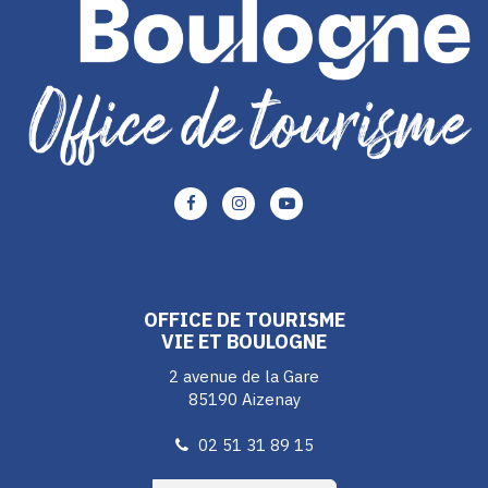
Lien
Lien
Lien
vers
vers
vers
le
le
le
compte
compte
compte
Facebook
Instagram
Youtube
OFFICE DE TOURISME
VIE ET BOULOGNE
2 avenue de la Gare
85190 Aizenay
02 51 31 89 15