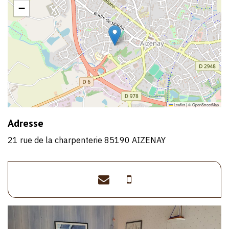
−
Leaflet
|
©
OpenStreetMap
Adresse
21 rue de la charpenterie 85190 AIZENAY
francoishenri.m@free.f
>06
03
85