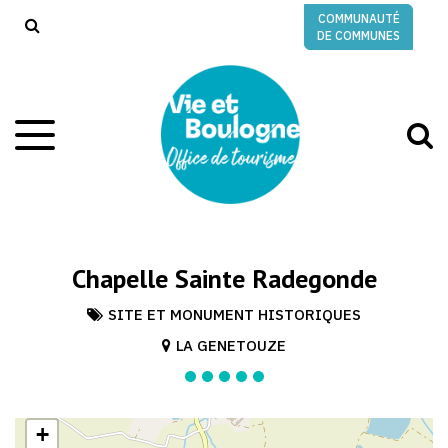
Gestion des traceurs
COMMUNAUTÉ
RECHERCHE
DE COMMUNES
A
Aller
à
à
la
l
navigation
r
Chapelle Sainte Radegonde
SITE ET MONUMENT HISTORIQUES
LA GENETOUZE
+