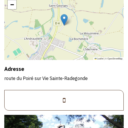
−
Leaflet
|
©
OpenStreetMap
Adresse
route du Poiré sur Vie Sainte-Radegonde
>07
86
33