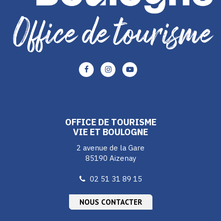
Lien
Lien
Lien
vers
vers
vers
le
le
le
compte
compte
compte
Facebook
Instagram
Youtube
OFFICE DE TOURISME
VIE ET BOULOGNE
2 avenue de la Gare
85190 Aizenay
02 51 31 89 15
NOUS CONTACTER