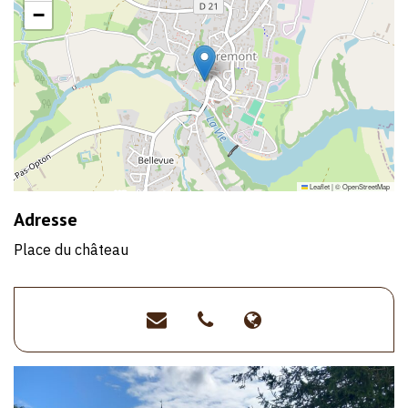
−
Leaflet
|
©
OpenStreetMap
Adresse
Place du château
chateau.apremont@vieetb
>02
>http://www.to
51
vie-
55
et-