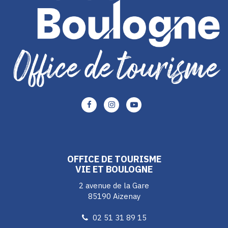
Lien
Lien
Lien
vers
vers
vers
le
le
le
compte
compte
compte
Facebook
Instagram
Youtube
OFFICE DE TOURISME
VIE ET BOULOGNE
2 avenue de la Gare
85190 Aizenay
02 51 31 89 15