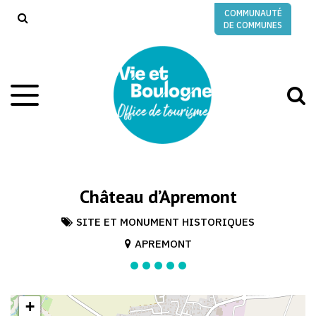
Gestion des traceurs
COMMUNAUTÉ
RECHERCHE
DE COMMUNES
A
Aller
à
à
la
l
navigation
r
Château d’Apremont
SITE ET MONUMENT HISTORIQUES
APREMONT
+