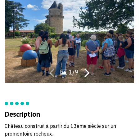
70
boulogne.fr/cha
54
apremont
1/9
Description
Château construit à partir du 13ème siècle sur un
promontoire rocheux.