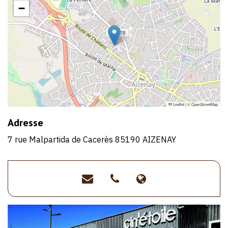
−
Leaflet
|
©
OpenStreetMap
Adresse
7 rue Malpartida de Cacerès 85190 AIZENAY
contact@cine-
>02
>https://www.ci
aizenay.fr
51
aizenay.fr/
31