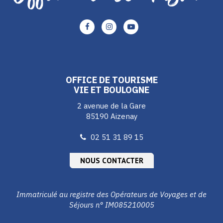
Lien
Lien
Lien
vers
vers
vers
le
le
le
compte
compte
compte
Facebook
Instagram
Youtube
OFFICE DE TOURISME
VIE ET BOULOGNE
2 avenue de la Gare
85190 Aizenay
02 51 31 89 15
NOUS CONTACTER
Immatriculé au registre des Opérateurs de Voyages et de
Séjours n° IM085210005