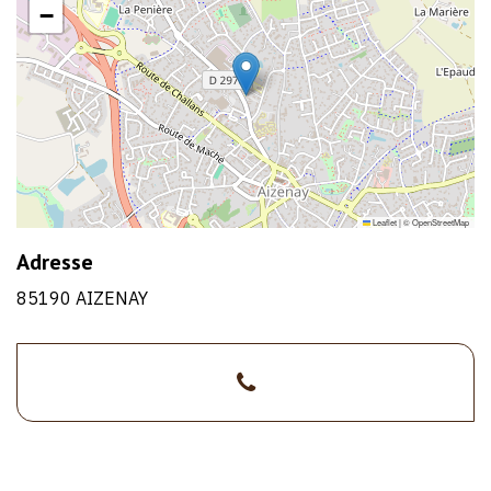
−
Leaflet
|
©
OpenStreetMap
Adresse
85190 AIZENAY
>02
1/1
51
94