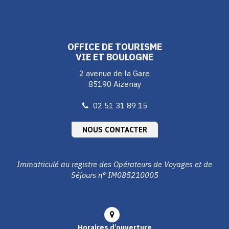
vers
vers
vers
le
le
le
compte
compte
compte
Facebook
Instagram
Youtube
OFFICE DE TOURISME
VIE ET BOULOGNE
2 avenue de la Gare
85190 Aizenay
02 51 31 89 15
NOUS CONTACTER
Immatriculé au registre des Opérateurs de Voyages et de
Séjours n° IM085210005
Horaires d’ouverture