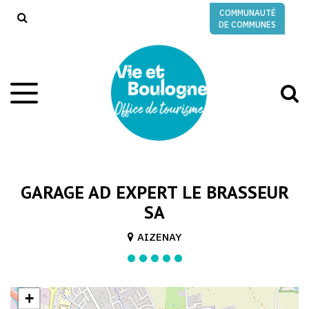
Gestion des traceurs
COMMUNAUTÉ
RECHERCHE
DE COMMUNES
A
Aller
à
à
la
l
navigation
r
GARAGE AD EXPERT LE BRASSEUR
SA
AIZENAY
+