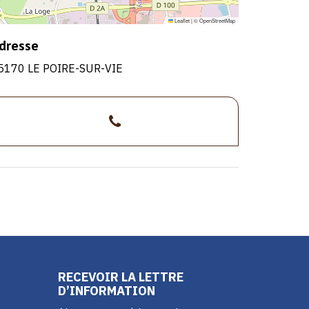
Leaflet
|
©
OpenStreetMap
dresse
5170 LE POIRE-SUR-VIE
>02
51
45
28
28
RECEVOIR LA LETTRE
D’INFORMATION