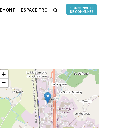
COMMUNAUTÉ
RECHERCHE
REMONT
ESPACE PRO
DE COMMUNES
+
−