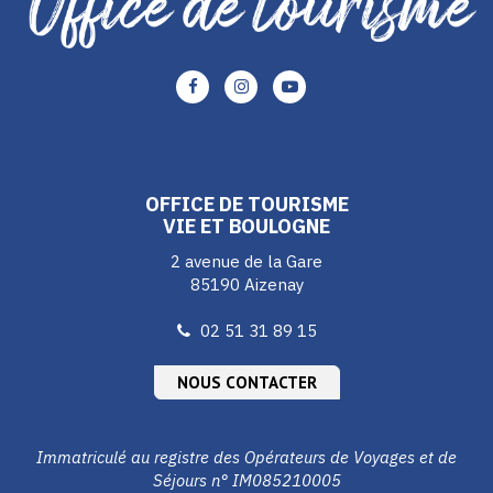
Lien
Lien
Lien
vers
vers
vers
le
le
le
compte
compte
compte
Facebook
Instagram
Youtube
OFFICE DE TOURISME
VIE ET BOULOGNE
2 avenue de la Gare
85190 Aizenay
02 51 31 89 15
NOUS CONTACTER
Immatriculé au registre des Opérateurs de Voyages et de
Séjours n° IM085210005