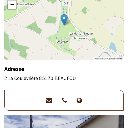
−
Leaflet
|
©
OpenStreetMap
Adresse
2 La Coulevrière 85170 BEAUFOU
contact@gitesdefrance85
>02
>https://www.gi
51
de-
37
france-