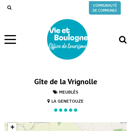
Gestion des traceurs
COMMUNAUTÉ
RECHERCHE
DE COMMUNES
A
Aller
à
à
la
l
navigation
r
Gîte de la Vrignolle
MEUBLÉS
LA GENETOUZE
+