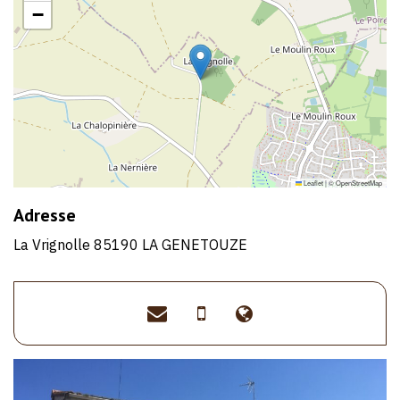
−
Leaflet
|
©
OpenStreetMap
Adresse
La Vrignolle 85190 LA GENETOUZE
deberdtp85@gmail.com
>06
>https://gitedela
09
64