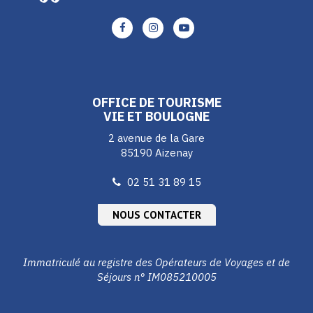
Lien
Lien
Lien
vers
vers
vers
le
le
le
compte
compte
compte
Facebook
Instagram
Youtube
OFFICE DE TOURISME
VIE ET BOULOGNE
2 avenue de la Gare
85190 Aizenay
02 51 31 89 15
NOUS CONTACTER
Immatriculé au registre des Opérateurs de Voyages et de
Séjours n° IM085210005