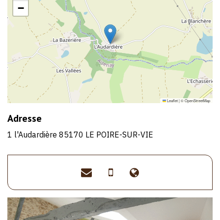
−
Leaflet
|
©
OpenStreetMap
Adresse
1 l'Audardière 85170 LE POIRE-SUR-VIE
gitedeloda@gmail.com
>07
>https://www.gi
49
29