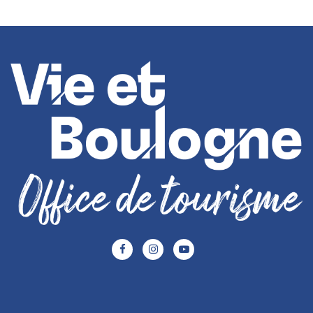
Lien
Lien
Lien
vers
vers
vers
le
le
le
compte
compte
compte
Facebook
Instagram
Youtube