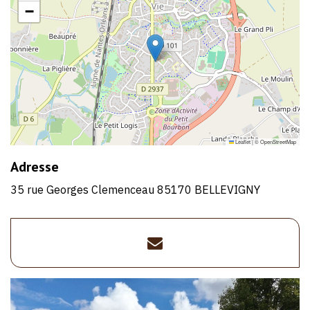
−
Leaflet
|
©
OpenStreetMap
Adresse
35 rue Georges Clemenceau 85170 BELLEVIGNY
fabien.loiseau.8@gm