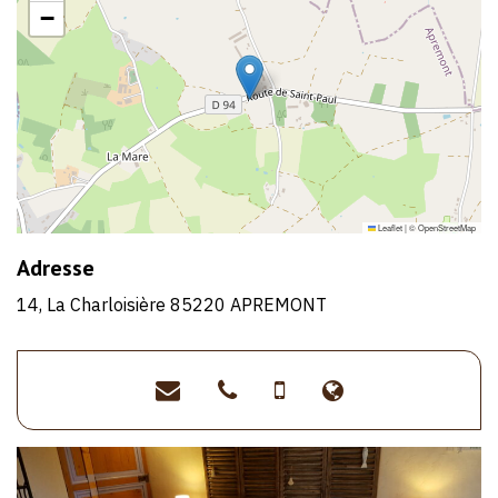
−
Leaflet
|
©
OpenStreetMap
Adresse
14, La Charloisière 85220 APREMONT
lesgitesdelagrangeauxgrai
>02
>06
>www.lagrang
51
68
vendee.fr
68
05