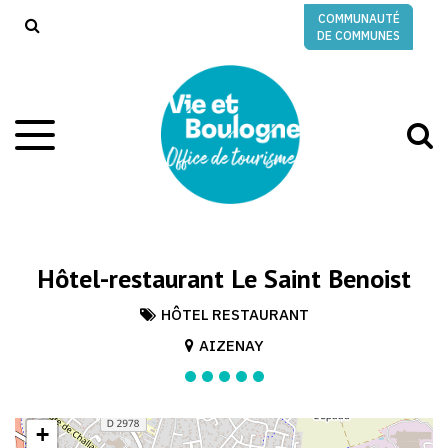
Gestion des traceurs
COMMUNAUTÉ
RECHERCHE
DE COMMUNES
A
Aller
à
à
la
l
navigation
r
Hôtel-restaurant Le Saint Benoist
HÔTEL RESTAURANT
AIZENAY
+