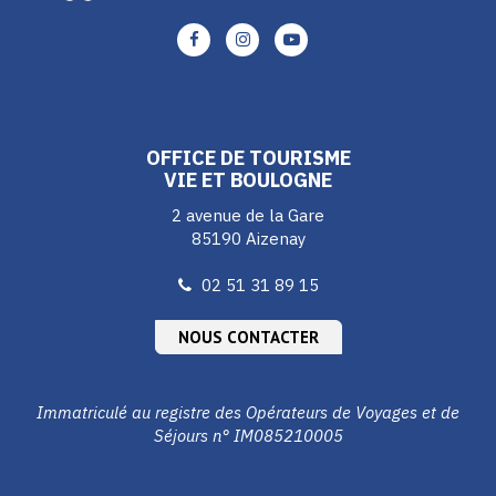
Lien
Lien
Lien
vers
vers
vers
le
le
le
compte
compte
compte
Facebook
Instagram
Youtube
OFFICE DE TOURISME
VIE ET BOULOGNE
2 avenue de la Gare
85190 Aizenay
02 51 31 89 15
NOUS CONTACTER
Immatriculé au registre des Opérateurs de Voyages et de
Séjours n° IM085210005