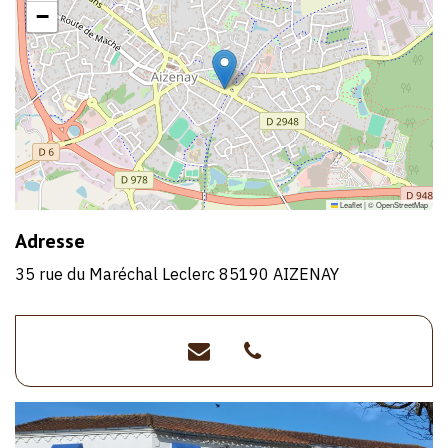
−
Leaflet
|
©
OpenStreetMap
Adresse
35 rue du Maréchal Leclerc 85190 AIZENAY
lesaint.benoist@wanado
>02
51
07