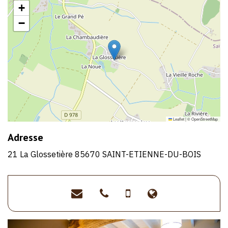
+
−
Leaflet
|
©
OpenStreetMap
Adresse
21 La Glossetière 85670 SAINT-ETIENNE-DU-BOIS
chambres-
>02
>06
>http://laclos
gite@lacloserie-
51
88
vendee.fr
vendee.fr
40
30