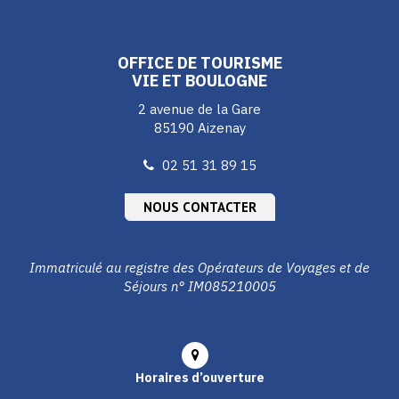
le
le
le
compte
compte
compte
Facebook
Instagram
Youtube
OFFICE DE TOURISME
VIE ET BOULOGNE
2 avenue de la Gare
85190 Aizenay
02 51 31 89 15
NOUS CONTACTER
Immatriculé au registre des Opérateurs de Voyages et de
Séjours n° IM085210005
Horaires d’ouverture