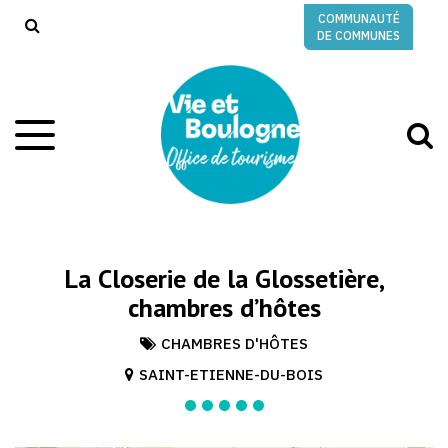
Gestion des traceurs
COMMUNAUTÉ
RECHERCHE
DE COMMUNES
A
Aller
à
à
la
l
navigation
r
La Closerie de la Glossetière,
chambres d’hôtes
CHAMBRES D'HÔTES
SAINT-ETIENNE-DU-BOIS