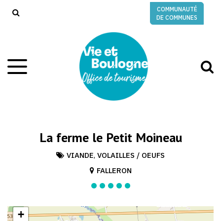
Gestion des traceurs
COMMUNAUTÉ
RECHERCHE
DE COMMUNES
A
Aller
à
à
la
l
navigation
r
La ferme le Petit Moineau
VIANDE
,
VOLAILLES / OEUFS
FALLERON
+