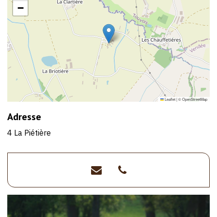
−
Leaflet
|
©
OpenStreetMap
Adresse
4 La Piétière
fermelepetitmoineau@
>06
48
04