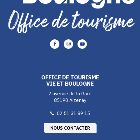
Lien
Lien
Lien
vers
vers
vers
le
le
le
compte
compte
compte
Facebook
Instagram
Youtube
OFFICE DE TOURISME
VIE ET BOULOGNE
2 avenue de la Gare
85190 Aizenay
02 51 31 89 15
NOUS CONTACTER