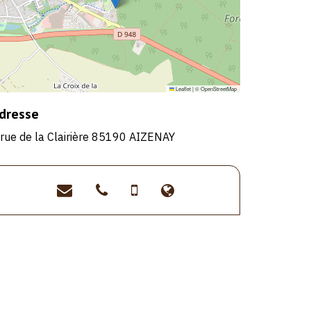
Leaflet
|
©
OpenStreetMap
dresse
 rue de la Clairière 85190 AIZENAY
contact@camping-
>02
>06
>https://www.camp
laforet.com
51
09
laforet.com/
08
78
96
69
72
98