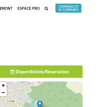
COMMUNAUTÉ
RECHERCHE
REMONT
ESPACE PRO
DE COMMUNES
Disponibilités/Réservation
+
−