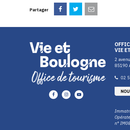
Partager
OFFIC
VIE E
2 avenu
85190 
02 5
NOU
Lien
Lien
Lien
vers
vers
vers
le
le
le
Immatri
compte
compte
compte
Opérate
Facebook
Instagram
Youtube
n° IM0