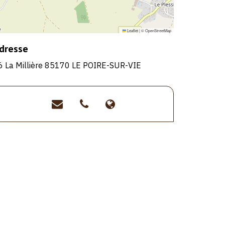
Leaflet
|
©
OpenStreetMap
dresse
6 La Millière 85170 LE POIRE-SUR-VIE
contact@lamilliere.com
>06
>https://www.lamilli
76
50
91
46