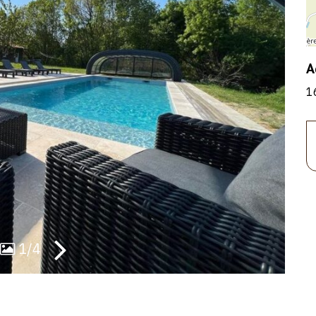
A
1
1/4