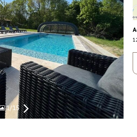
A
1
1/15