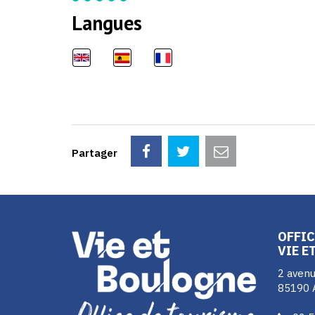
Langues
Partager
OFFIC
VIE E
2 avenu
85190 