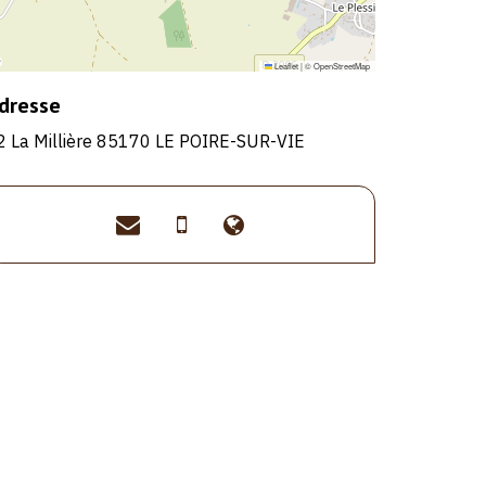
Leaflet
|
©
OpenStreetMap
dresse
2 La Millière 85170 LE POIRE-SUR-VIE
contact@lamilliere.com
>06
>https://www.lamillie
76
50
91
46