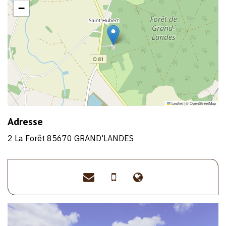
−
Leaflet
|
©
OpenStreetMap
Adresse
2 La Forêt 85670 GRAND'LANDES
gitelappeldelaforet@gma
>06
>https://gite-
79
lappel-
71
de-