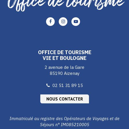
Lien
Lien
Lien
vers
vers
vers
le
le
le
compte
compte
compte
Facebook
Instagram
Youtube
OFFICE DE TOURISME
VIE ET BOULOGNE
2 avenue de la Gare
85190 Aizenay
02 51 31 89 15
NOUS CONTACTER
Immatriculé au registre des Opérateurs de Voyages et de
Séjours n° IM085210005