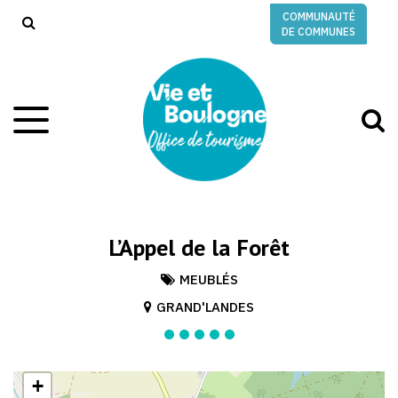
Gestion des traceurs
COMMUNAUTÉ
RECHERCHE
DE COMMUNES
A
Aller
à
à
la
l
navigation
r
L’Appel de la Forêt
MEUBLÉS
GRAND'LANDES
+