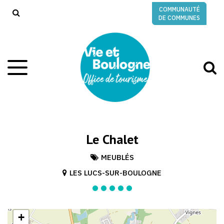
Gestion des traceurs
COMMUNAUTÉ
RECHERCHE
DE COMMUNES
A
Aller
à
à
la
l
navigation
r
Le Chalet
MEUBLÉS
LES LUCS-SUR-BOULOGNE
+