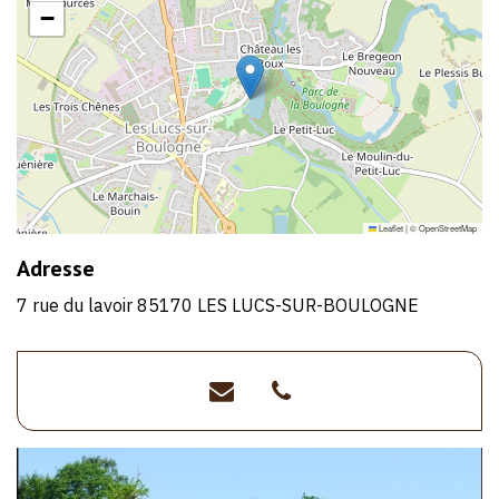
−
Leaflet
|
©
OpenStreetMap
Adresse
7 rue du lavoir 85170 LES LUCS-SUR-BOULOGNE
katiafournier@orange.f
>02
51
46