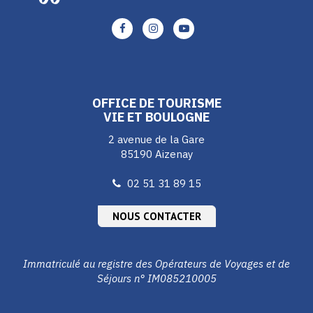
Lien
Lien
Lien
vers
vers
vers
le
le
le
compte
compte
compte
Facebook
Instagram
Youtube
OFFICE DE TOURISME
VIE ET BOULOGNE
2 avenue de la Gare
85190 Aizenay
02 51 31 89 15
NOUS CONTACTER
Immatriculé au registre des Opérateurs de Voyages et de
Séjours n° IM085210005