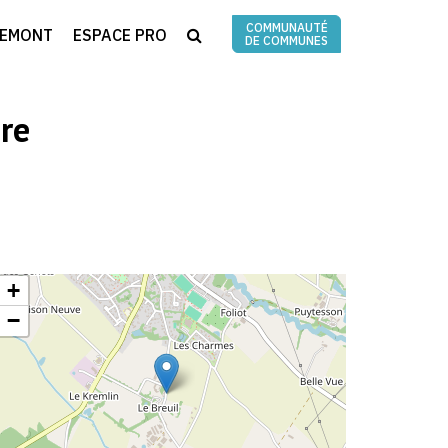
COMMUNAUTÉ
RECHERCHE
REMONT
ESPACE PRO
DE COMMUNES
re
+
−