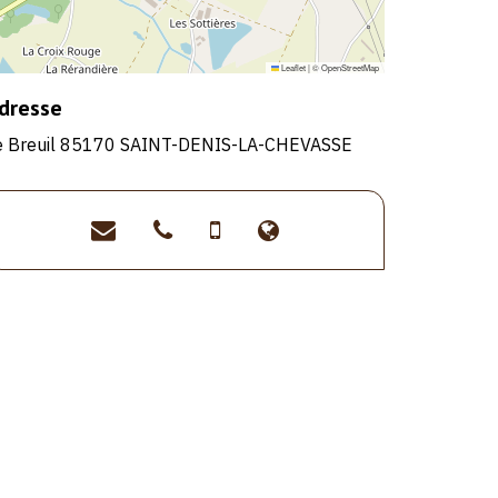
Leaflet
|
©
OpenStreetMap
dresse
e Breuil 85170 SAINT-DENIS-LA-CHEVASSE
info@gites-
>02
>06
>http://www.gites-
en-
51
07
en-
vendee.fr
41
80
vendee.fr
40
71
14
26