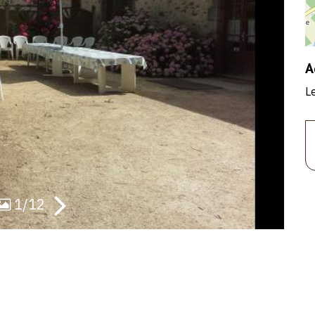
A
L
1/12