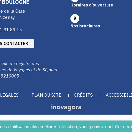
T BOULOGNE
Horaires d’ouverture
e de la Gare
Aizenay
Nos brochures
1 31 89 15
S CONTACTER
culé au registre des
urs de Voyages et de Séjours
85210005
LÉGALES
PLAN DU SITE
CRÉDITS
ACCESSIBIL
ques d'utilisation afin améliorer l'utilisation, vous pouvez contrôler ceu