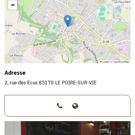
−
Leaflet
|
©
OpenStreetMap
Adresse
2, rue des Ecus 85170 LE POIRE-SUR-VIE
>02
>https://mygoz2.c
51
48