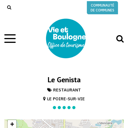
Gestion des traceurs
COMMUNAUTÉ
RECHERCHE
DE COMMUNES
A
Aller
à
à
la
l
navigation
r
Le Genista
RESTAURANT
LE POIRE-SUR-VIE
+