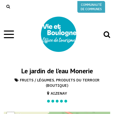
Gestion des traceurs
COMMUNAUTÉ
RECHERCHE
DE COMMUNES
A
Aller
à
à
la
l
navigation
r
Le jardin de l’eau Monerie
FRUITS / LÉGUMES
,
PRODUITS DU TERROIR
(BOUTIQUE)
AIZENAY