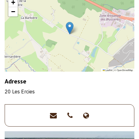
+
−
Leaflet
|
©
OpenStreetMap
Adresse
20 Les Ercies
accueil@tremplinacemus.
>02
>https://www.t
51
boutique-
05
bio