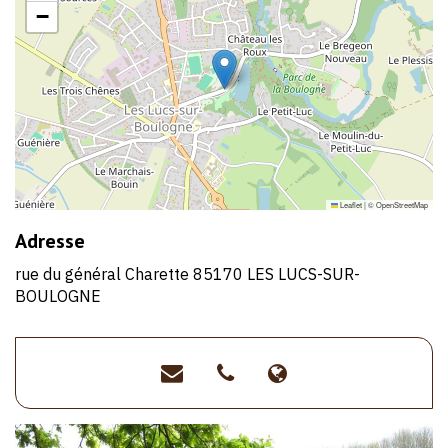
−
Leaflet
|
©
OpenStreetMap
Adresse
rue du général Charette 85170 LES LUCS-SUR-
BOULOGNE
mairie@leslucssurboulogn
>02
>www.leslucssu
51
46