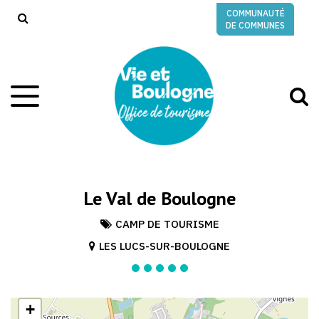
Gestion des traceurs
COMMUNAUTÉ
RECHERCHE
DE COMMUNES
A
Aller
à
à
la
l
navigation
r
Le Val de Boulogne
CAMP DE TOURISME
LES LUCS-SUR-BOULOGNE
+