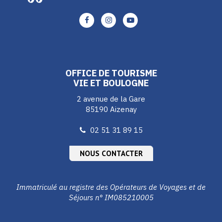
Lien
Lien
Lien
vers
vers
vers
le
le
le
compte
compte
compte
Facebook
Instagram
Youtube
OFFICE DE TOURISME
VIE ET BOULOGNE
2 avenue de la Gare
85190 Aizenay
02 51 31 89 15
NOUS CONTACTER
Immatriculé au registre des Opérateurs de Voyages et de
Séjours n° IM085210005