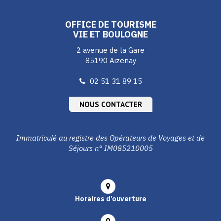
compte
compte
compte
Facebook
Instagram
Youtube
OFFICE DE TOURISME
VIE ET BOULOGNE
2 avenue de la Gare
85190 Aizenay
02 51 31 89 15
NOUS CONTACTER
Immatriculé au registre des Opérateurs de Voyages et de
Séjours n° IM085210005
Horaires d’ouverture