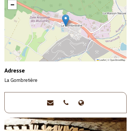
−
Leaflet
|
©
OpenStreetMap
Adresse
La Gombretière
contact@terrescuitesdaiz
>02
>http://www.te
51
94