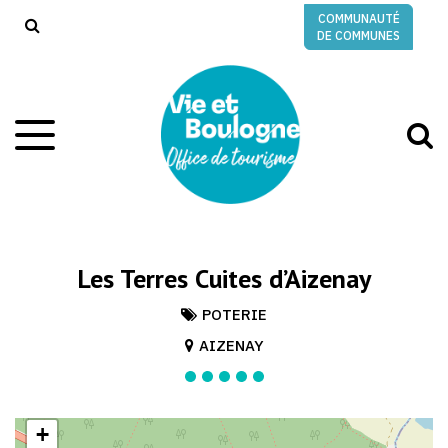
Gestion des traceurs
COMMUNAUTÉ
RECHERCHE
DE COMMUNES
A
Aller
à
à
la
l
navigation
r
Les Terres Cuites d’Aizenay
POTERIE
AIZENAY
+