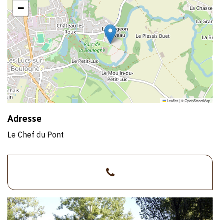
−
Leaflet
|
©
OpenStreetMap
Adresse
Le Chef du Pont
>02
51
47