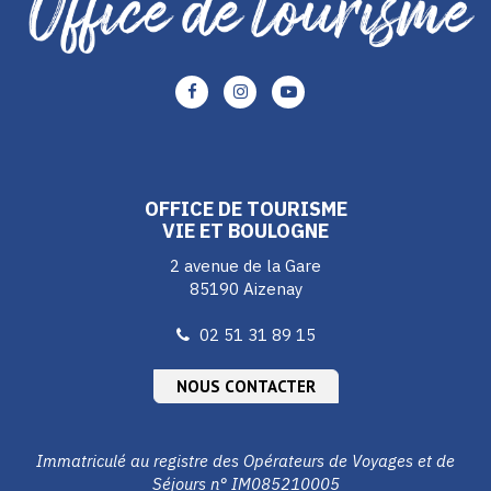
Lien
Lien
Lien
vers
vers
vers
le
le
le
compte
compte
compte
Facebook
Instagram
Youtube
OFFICE DE TOURISME
VIE ET BOULOGNE
2 avenue de la Gare
85190 Aizenay
02 51 31 89 15
NOUS CONTACTER
Immatriculé au registre des Opérateurs de Voyages et de
Séjours n° IM085210005