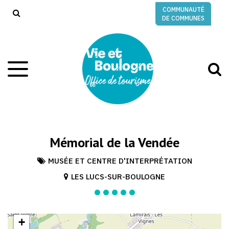
Gestion des traceurs
COMMUNAUTÉ
RECHERCHE
DE COMMUNES
A
Aller
à
à
la
l
navigation
r
Mémorial de la Vendée
MUSÉE ET CENTRE D'INTERPRÉTATION
LES LUCS-SUR-BOULOGNE
+