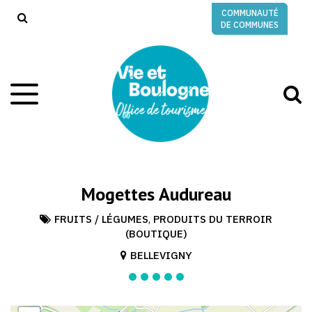
Gestion des traceurs
COMMUNAUTÉ
RECHERCHE
DE COMMUNES
A
Aller
à
à
la
l
navigation
r
Mogettes Audureau
FRUITS / LÉGUMES
,
PRODUITS DU TERROIR
(BOUTIQUE)
BELLEVIGNY