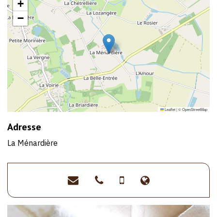
+
−
Leaflet
|
©
OpenStreetMap
Adresse
La Ménardière
ferme.menardiere@hotmail
>02
>06
>https://www
51
26
41
80