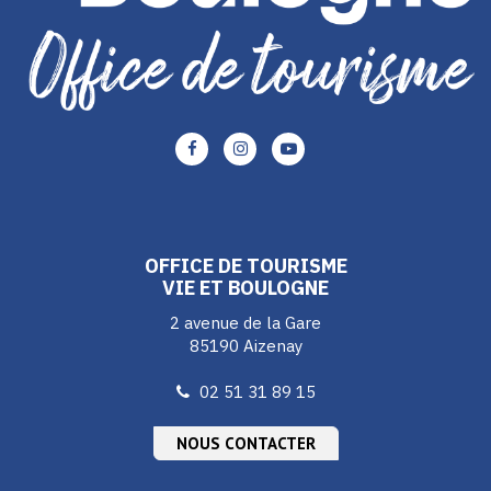
Lien
Lien
Lien
vers
vers
vers
le
le
le
compte
compte
compte
Facebook
Instagram
Youtube
OFFICE DE TOURISME
VIE ET BOULOGNE
2 avenue de la Gare
85190 Aizenay
02 51 31 89 15
NOUS CONTACTER