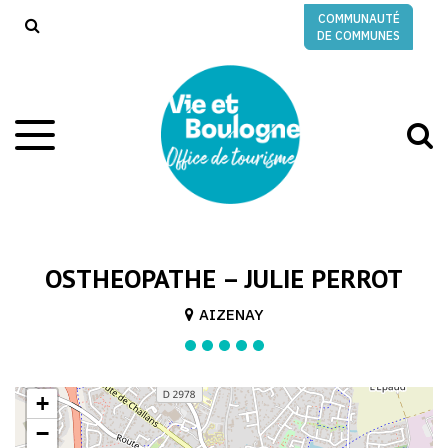
Gestion des traceurs
COMMUNAUTÉ
RECHERCHE
DE COMMUNES
A
Aller
à
à
la
l
navigation
r
OSTHEOPATHE – JULIE PERROT
AIZENAY
+
−