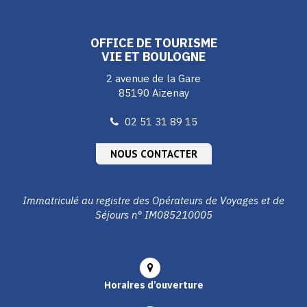
compte
compte
compte
Facebook
Instagram
Youtube
OFFICE DE TOURISME
VIE ET BOULOGNE
2 avenue de la Gare
85190 Aizenay
02 51 31 89 15
NOUS CONTACTER
Immatriculé au registre des Opérateurs de Voyages et de
Séjours n° IM085210005
Horaires d’ouverture