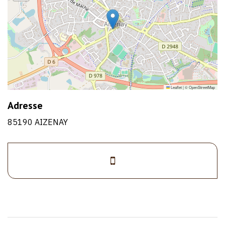
Leaflet
|
©
OpenStreetMap
Adresse
85190 AIZENAY
>07
1/1
81
23
22