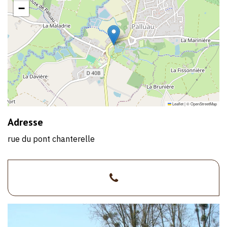
−
Leaflet
|
©
OpenStreetMap
Adresse
rue du pont chanterelle
>02
51
98