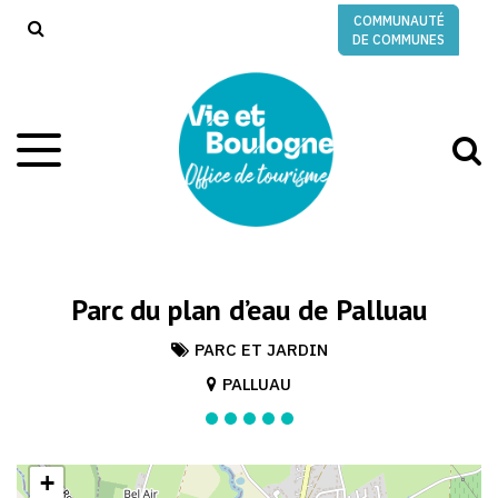
Gestion des traceurs
COMMUNAUTÉ
RECHERCHE
DE COMMUNES
A
Aller
à
à
la
l
navigation
r
Parc du plan d’eau de Palluau
PARC ET JARDIN
PALLUAU
+