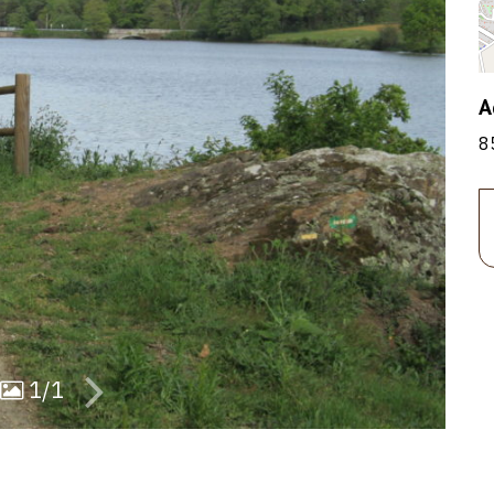
A
8
1/1