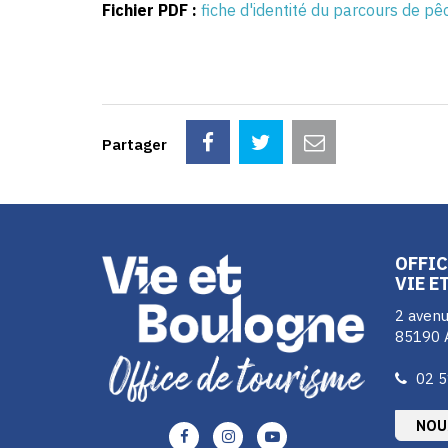
Fichier PDF :
fiche d'identité du parcours de p
Partager
OFFIC
VIE E
2 avenu
85190 
02 5
NOU
Lien
Lien
Lien