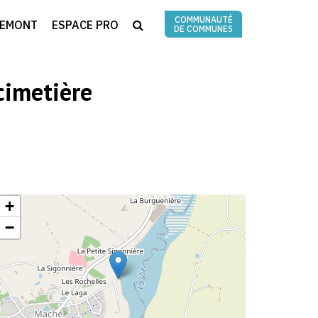
COMMUNAUTÉ
RECHERCHE
REMONT
ESPACE PRO
DE COMMUNES
cimetière
+
−