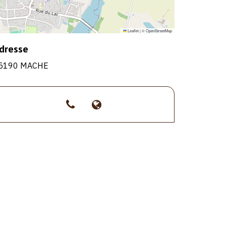
Leaflet
|
©
OpenStreetMap
dresse
5190 MACHE
>02
>http://www.federation-
51
peche-
37
vendee.fr
19
05