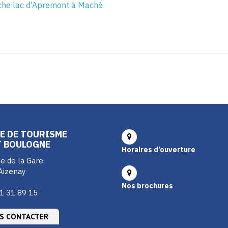
êche lac d'Apremont à Maché
E DE TOURISME
T BOULOGNE
Horaires d’ouverture
e de la Gare
Aizenay
Nos brochures
1 31 89 15
S CONTACTER