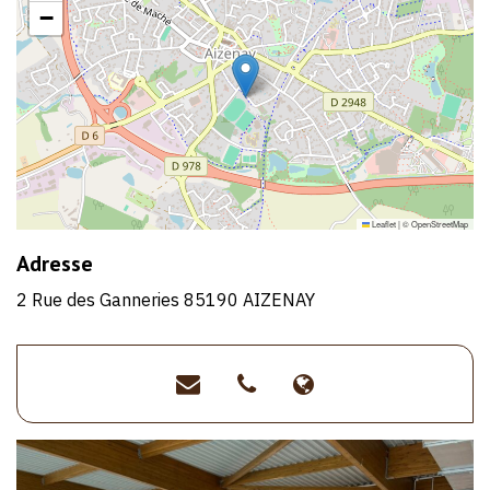
−
Leaflet
|
©
OpenStreetMap
Adresse
2 Rue des Ganneries 85190 AIZENAY
piscine-
>02
>https://www.vi
aizenay@vieetboulogne.fr
59
et-
00
boulogne.fr/viv