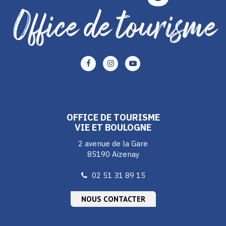
Lien
Lien
Lien
vers
vers
vers
le
le
le
compte
compte
compte
Facebook
Instagram
Youtube
OFFICE DE TOURISME
VIE ET BOULOGNE
2 avenue de la Gare
85190 Aizenay
02 51 31 89 15
NOUS CONTACTER