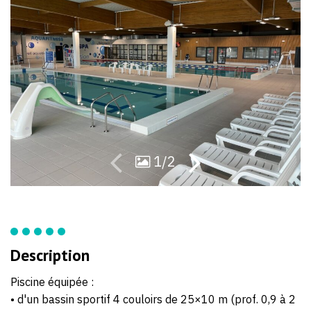
04
ici/piscines-
20
et-
plage/piscine-
daizenay/
1/2
Description
Piscine équipée :
• d'un bassin sportif 4 couloirs de 25×10 m (prof. 0,9 à 2