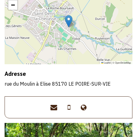
−
Leaflet
|
©
OpenStreetMap
Adresse
rue du Moulin à Elise 85170 LE POIRE-SUR-VIE
poneyclubdelavie@gmail
>07
>https://poneyc
68
lepoiresurvie.fr
32