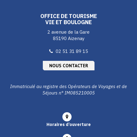
compte
compte
compte
Facebook
Instagram
Youtube
OFFICE DE TOURISME
VIE ET BOULOGNE
2 avenue de la Gare
85190 Aizenay
02 51 31 89 15
NOUS CONTACTER
Immatriculé au registre des Opérateurs de Voyages et de
Séjours n° IM085210005
Horaires d’ouverture