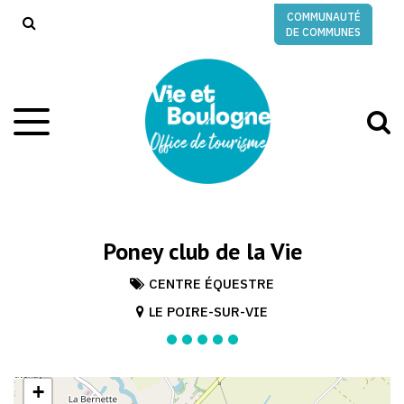
Gestion des traceurs
COMMUNAUTÉ
RECHERCHE
DE COMMUNES
A
Aller
à
à
la
l
navigation
r
Poney club de la Vie
CENTRE ÉQUESTRE
LE POIRE-SUR-VIE
+