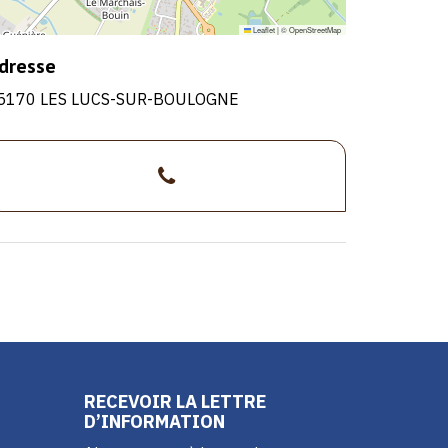
Leaflet
|
©
OpenStreetMap
dresse
5170 LES LUCS-SUR-BOULOGNE
>02
51
46
50
96
RECEVOIR LA LETTRE
D’INFORMATION