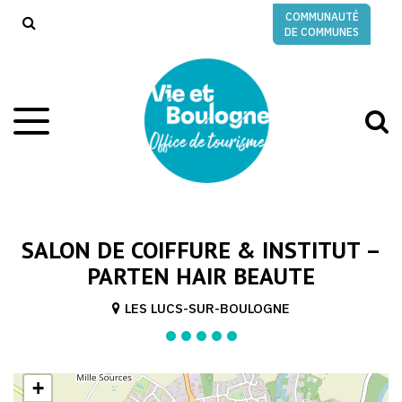
Gestion des traceurs
COMMUNAUTÉ
RECHERCHE
DE COMMUNES
A
Aller
à
à
la
l
navigation
r
SALON DE COIFFURE & INSTITUT –
PARTEN HAIR BEAUTE
LES LUCS-SUR-BOULOGNE
+