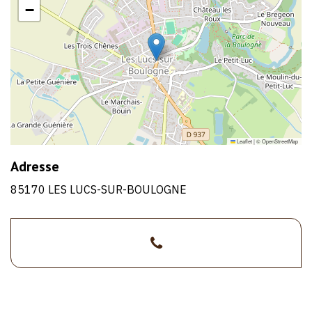
−
Leaflet
|
©
OpenStreetMap
Adresse
85170 LES LUCS-SUR-BOULOGNE
>02
1/1
51
31