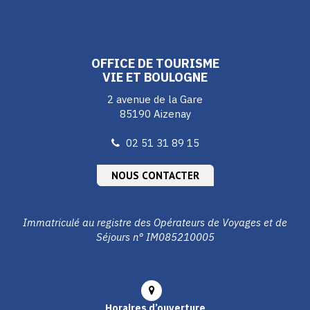
vers
vers
vers
le
le
le
compte
compte
compte
Facebook
Instagram
Youtube
OFFICE DE TOURISME
VIE ET BOULOGNE
2 avenue de la Gare
85190 Aizenay
02 51 31 89 15
NOUS CONTACTER
Immatriculé au registre des Opérateurs de Voyages et de
Séjours n° IM085210005
Horaires d’ouverture