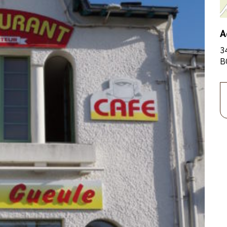
A
3
B