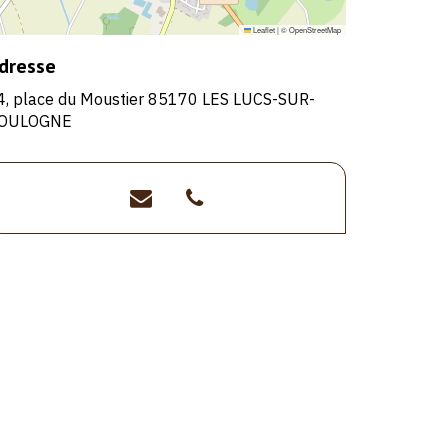
Leaflet
|
©
OpenStreetMap
dresse
4, place du Moustier 85170 LES LUCS-SUR-
OULOGNE
la-
>02
fine-
51
gueule@wanadoo.fr
31
20
15