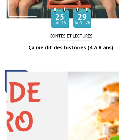
25
29
Du
au
let
Juil
26
Août
26
CONTES ET LECTURES
Ça me dit des histoires (4 à 8 ans)