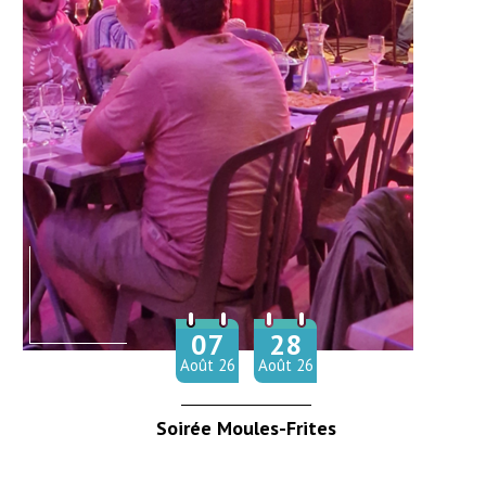
07
28
Du
au
Août
26
Août
26
Soirée Moules-Frites