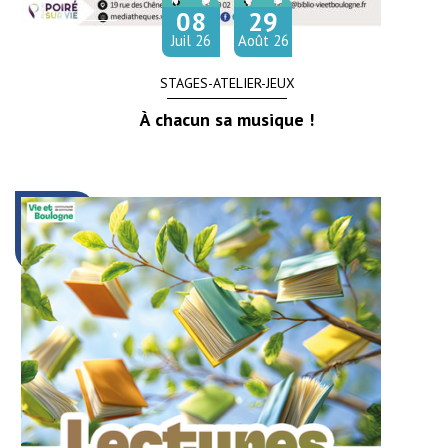
08
29
Du
au
let
Juil
26
Août
26
STAGES-ATELIER-JEUX
À chacun sa musique !