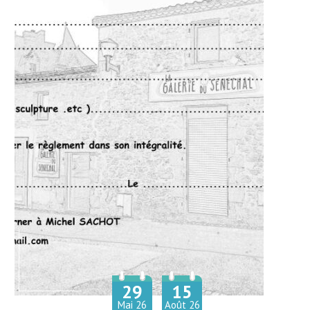
29
15
Du
au
Mai
26
Août
26