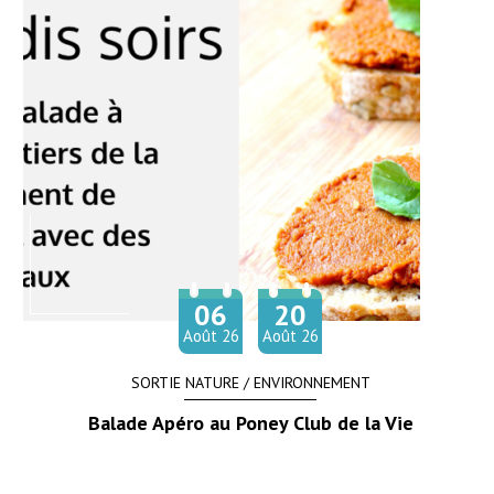
06
20
Du
au
Août
26
Août
26
SORTIE NATURE / ENVIRONNEMENT
Balade Apéro au Poney Club de la Vie