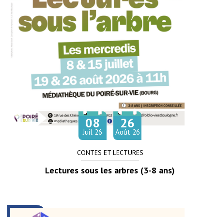
08
26
Du
au
let
Juil
26
Août
26
CONTES ET LECTURES
Lectures sous les arbres (3-8 ans)