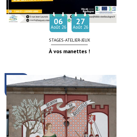
06
27
Du
au
Août
26
Août
26
STAGES-ATELIER-JEUX
À vos manettes !