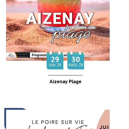
29
30
Du
au
Juin
26
Août
26
Aizenay Plage