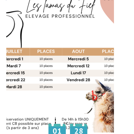
01
28
Du
au