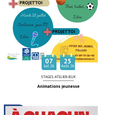
07
25
Du
au
let
Juil
26
Août
26
STAGES-ATELIER-JEUX
Animations jeunesse