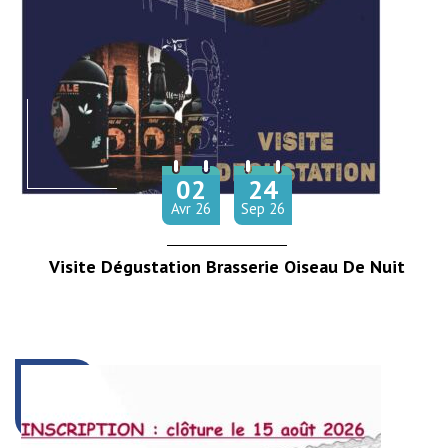
02
24
Du
au
il
tembre
Avr
26
Sep
26
Visite Dégustation Brasserie Oiseau De Nuit