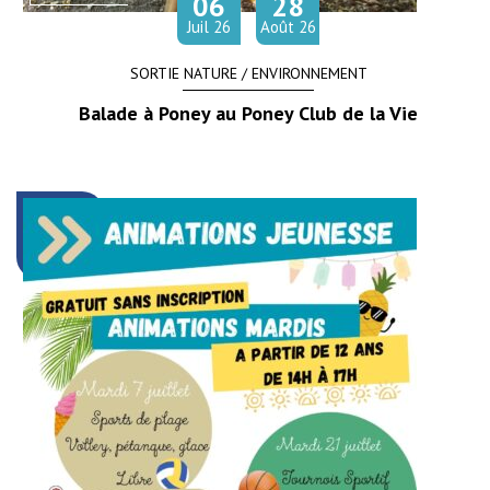
06
28
let
Juil
26
Août
26
SORTIE NATURE / ENVIRONNEMENT
Balade à Poney au Poney Club de la Vie