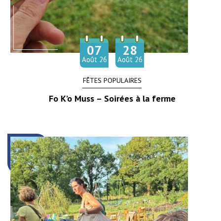
07
28
Du
au
Août
26
Août
26
FÊTES POPULAIRES
Fo K’o Muss – Soirées à la ferme