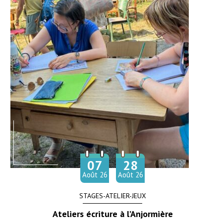
07
28
Du
au
Août
26
Août
26
STAGES-ATELIER-JEUX
Ateliers écriture à l’Anjormière