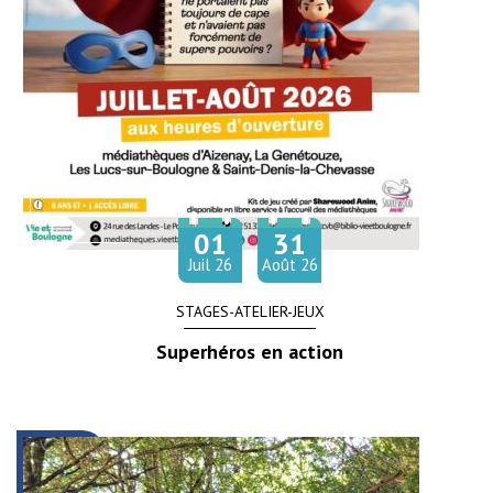
01
31
Du
au
let
Juil
26
Août
26
STAGES-ATELIER-JEUX
Superhéros en action