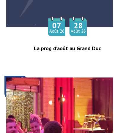
07
28
Du
au
Août
26
Août
26
La prog d’août au Grand Duc