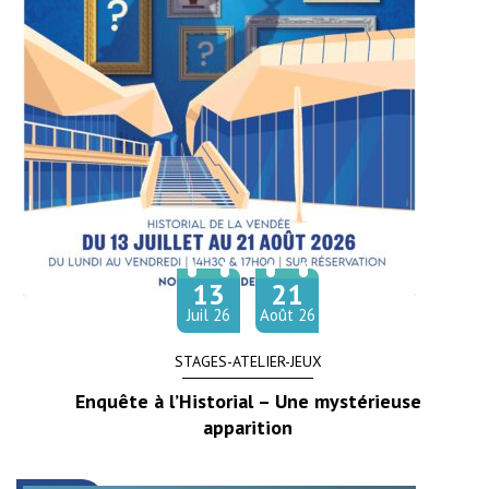
13
21
Du
au
let
Juil
26
Août
26
STAGES-ATELIER-JEUX
Enquête à l’Historial – Une mystérieuse
apparition