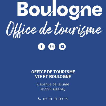
Lien
Lien
Lien
vers
vers
vers
le
le
le
compte
compte
compte
Facebook
Instagram
Youtube
OFFICE DE TOURISME
VIE ET BOULOGNE
2 avenue de la Gare
85190 Aizenay
02 51 31 89 15