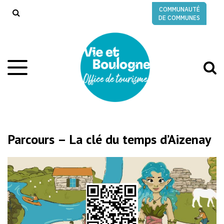
Gestion des traceurs
COMMUNAUTÉ
RECHERCHE
DE COMMUNES
A
Aller
à
à
la
l
navigation
r
Parcours – La clé du temps d’Aizenay