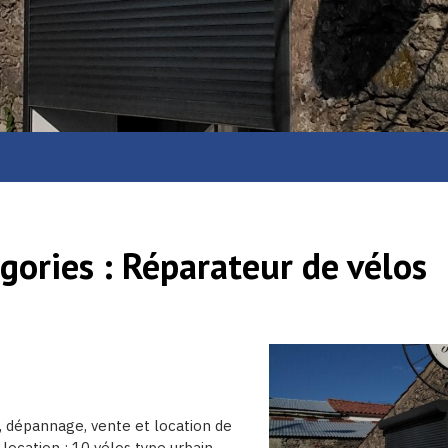
gories :
Réparateur de vélos
, dépannage, vente et location de
 location : 10 vélos type urbain.