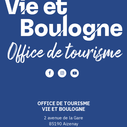
Lien
Lien
Lien
vers
vers
vers
le
le
le
compte
compte
compte
Facebook
Instagram
Youtube
OFFICE DE TOURISME
VIE ET BOULOGNE
2 avenue de la Gare
85190 Aizenay