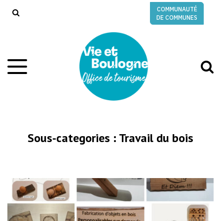
Gestion des traceurs
COMMUNAUTÉ
RECHERCHE
DE COMMUNES
A
Aller
à
à
la
l
navigation
r
Sous-categories :
Travail du bois