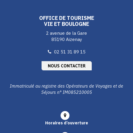
compte
compte
compte
Facebook
Instagram
Youtube
OFFICE DE TOURISME
VIE ET BOULOGNE
2 avenue de la Gare
85190 Aizenay
02 51 31 89 15
NOUS CONTACTER
Immatriculé au registre des Opérateurs de Voyages et de
Séjours n° IM085210005
Horaires d’ouverture