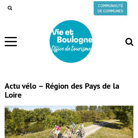
Gestion des traceurs
COMMUNAUTÉ
RECHERCHE
DE COMMUNES
A
Aller
à
à
la
l
navigation
r
Actu vélo – Région des Pays de la
Loire