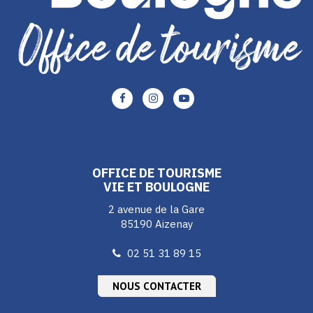
Lien
Lien
Lien
vers
vers
vers
le
le
le
compte
compte
compte
Facebook
Instagram
Youtube
OFFICE DE TOURISME
VIE ET BOULOGNE
2 avenue de la Gare
85190 Aizenay
02 51 31 89 15
NOUS CONTACTER